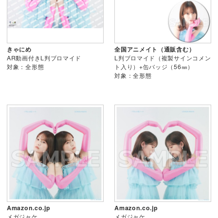
きゃにめ
全国アニメイト（通販含む）
AR動画付きL判ブロマイド
L判ブロマイド（複製サインコメン
対象：全形態
ト入り）+缶バッジ（56㎜）
対象：全形態
Amazon.co.jp
Amazon.co.jp
メガジャケ
メガジャケ